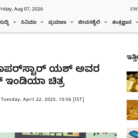
Friday, Aug 07, 2026
EN
ಸುದ್ದಿ
ಸಿನಿಮಾ
ಪ್ರಯಾಣ
ಜೀವನಶೈಲಿ
ತಂತ್ರಜ್ಞಾನ
ಇತ್ತ
ದ ಸೂಪರ್‌ಸ್ಟಾರ್ ಯಶ್ ಅವರ
ನ್ ಇಂಡಿಯಾ ಚಿತ್ರ
Tuesday, April 22, 2025, 10:56 [IST]