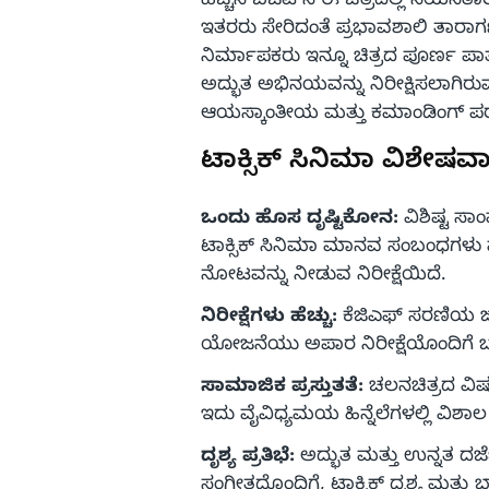
ಹೆಚ್ಚಿನ ಬಜೆಟ್‌ನ ಈ ಚಿತ್ರದಲ್ಲಿ ನಯನತ
ಇತರರು ಸೇರಿದಂತೆ ಪ್ರಭಾವಶಾಲಿ ತಾರಾಗ
ನಿರ್ಮಾಪಕರು ಇನ್ನೂ ಚಿತ್ರದ ಪೂರ್ಣ ಪಾತ್
ಅದ್ಭುತ ಅಭಿನಯವನ್ನು ನಿರೀಕ್ಷಿಸಲಾಗ
ಆಯಸ್ಕಾಂತೀಯ ಮತ್ತು ಕಮಾಂಡಿಂಗ್ ಪರದೆಯ
ಟಾಕ್ಸಿಕ್ ಸಿನಿಮಾ ವಿಶೇಷವ
ಒಂದು ಹೊಸ ದೃಷ್ಟಿಕೋನ:
ವಿಶಿಷ್ಟ ಸಾ
ಟಾಕ್ಸಿಕ್ ಸಿನಿಮಾ ಮಾನವ ಸಂಬಂಧಗಳು 
ನೋಟವನ್ನು ನೀಡುವ ನಿರೀಕ್ಷೆಯಿದೆ.
ನಿರೀಕ್ಷೆಗಳು ಹೆಚ್ಚು:
ಕೆಜಿಎಫ್ ಸರಣಿಯ ಜ
ಯೋಜನೆಯು ಅಪಾರ ನಿರೀಕ್ಷೆಯೊಂದಿಗೆ ಬರು
ಸಾಮಾಜಿಕ ಪ್ರಸ್ತುತತೆ:
ಚಲನಚಿತ್ರದ ವಿಷಯ
ಇದು ವೈವಿಧ್ಯಮಯ ಹಿನ್ನೆಲೆಗಳಲ್ಲಿ ವಿಶಾಲ ಪ
ದೃಶ್ಯ ಪ್ರತಿಭೆ:
ಅದ್ಭುತ ಮತ್ತು ಉನ್ನತ ದರ್
ಸಂಗೀತದೊಂದಿಗೆ, ಟಾಕ್ಸಿಕ್ ದೃಶ್ಯ ಮತ್