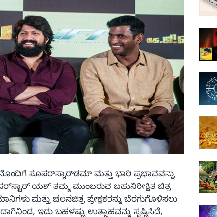
ನೊಂದಿಗೆ ಸೂಪರ್‌ಸ್ಟಾರ್‌ಡಮ್ ಮತ್ತು ಭಾರಿ ಪ್ರಭಾವವನ್ನು
ರ್‌ಸ್ಟಾರ್ ಯಶ್ ತಮ್ಮ ಮುಂಬರುವ ಬಹುನಿರೀಕ್ಷಿತ ಚಿತ್ರ
ಮಾನಿಗಳು ಮತ್ತು ಚಲನಚಿತ್ರ ಪ್ರೇಕ್ಷಕರನ್ನು ಬೆರಗುಗೊಳಿಸಲು
ಗಿನಿಂದ, ಇದು ಬಹಳಷ್ಟು ಉತ್ಸಾಹವನ್ನು ಸೃಷ್ಟಿಸಿದೆ,