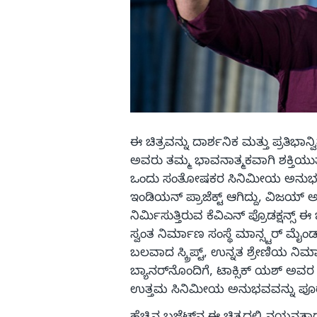
ಈ ಚಿತ್ರವನ್ನು ದಾರ್ಶನಿಕ ಮತ್ತು ಪ್ರತಿಭಾನ
ಅವರು ತಮ್ಮ ಭಾವನಾತ್ಮಕವಾಗಿ ಶಕ್ತಿಯುತ
ಒಂದು ಸಂತೋಷಕರ ಸಿನಿಮೀಯ ಅನುಭವವನ್
ಇಂಡಿಯನ್ ಪ್ರಾಜೆಕ್ಟ್ ಆಗಿದ್ದು, ವಿಜಯ್ 
ನಿರ್ಮಿಸುತ್ತಿರುವ ಕೆವಿಎನ್ ಪ್ರೊಡಕ್ಷನ್ಸ್ 
ಸ್ವಂತ ನಿರ್ಮಾಣ ಸಂಸ್ಥೆ ಮಾನ್ಸ್ಟರ್ ಮೈಂಡ್
ಬಲವಾದ ಸ್ಕ್ರಿಪ್ಟ್, ಉನ್ನತ ಶ್ರೇಣಿಯ ನ
ಬ್ಯಾನರ್‌ನೊಂದಿಗೆ, ಟಾಕ್ಸಿಕ್ ಯಶ್ ಅವ
ಉತ್ತಮ ಸಿನಿಮೀಯ ಅನುಭವವನ್ನು ಪೂರೈಸ