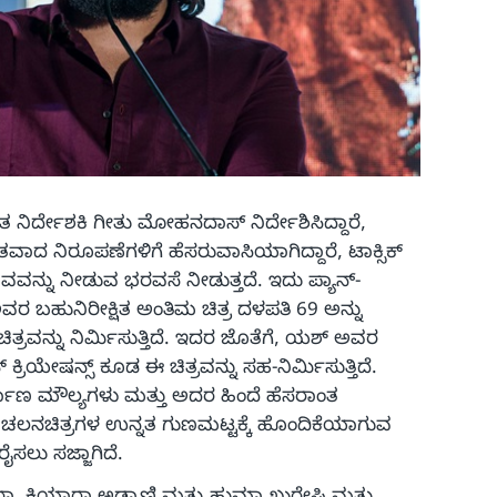
್ವಿತ ನಿರ್ದೇಶಕಿ ಗೀತು ಮೋಹನದಾಸ್ ನಿರ್ದೇಶಿಸಿದ್ದಾರೆ,
ವಾದ ನಿರೂಪಣೆಗಳಿಗೆ ಹೆಸರುವಾಸಿಯಾಗಿದ್ದಾರೆ, ಟಾಕ್ಸಿಕ್
ನು ನೀಡುವ ಭರವಸೆ ನೀಡುತ್ತದೆ. ಇದು ಪ್ಯಾನ್-
ಅವರ ಬಹುನಿರೀಕ್ಷಿತ ಅಂತಿಮ ಚಿತ್ರ ದಳಪತಿ 69 ಅನ್ನು
ಈ ಚಿತ್ರವನ್ನು ನಿರ್ಮಿಸುತ್ತಿದೆ. ಇದರ ಜೊತೆಗೆ, ಯಶ್ ಅವರ
 ಕ್ರಿಯೇಷನ್ಸ್ ಕೂಡ ಈ ಚಿತ್ರವನ್ನು ಸಹ-ನಿರ್ಮಿಸುತ್ತಿದೆ.
ಿರ್ಮಾಣ ಮೌಲ್ಯಗಳು ಮತ್ತು ಅದರ ಹಿಂದೆ ಹೆಸರಾಂತ
ರ ಚಲನಚಿತ್ರಗಳ ಉನ್ನತ ಗುಣಮಟ್ಟಕ್ಕೆ ಹೊಂದಿಕೆಯಾಗುವ
ಲು ಸಜ್ಜಾಗಿದೆ.