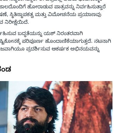
ಾಲದೊಂದಿಗೆ ಹೋರಾಡುವ ಪಾತ್ರವನ್ನು ನಿರ್ವಹಿಸುತ್ತಾರೆ
ೆ, ಸ್ಥಿತಿಸ್ಥಾಪಕತ್ವ ಮತ್ತು ವಿಮೋಚನೆಯ ಪ್ರಯಾಣವು
ಿರೀಕ್ಷೆಯಿದೆ.
ಿರ್ವಹಿಸುವ ಬದ್ಧತೆಯನ್ನು ಯಶ್ ನಿರಂತರವಾಗಿ
ರ ದೃಷ್ಟಿಕೋನಕ್ಕೆ ಪರಿಪೂರ್ಣ ಹೊಂದಾಣಿಕೆಯಾಗುತ್ತದೆ. ನಟನಾಗಿ
ಜವಾಗಿಯೂ ಪ್ರದರ್ಶಿಸುವ ಆಕರ್ಷಕ ಅಭಿನಯವನ್ನು
 ತಂಡ