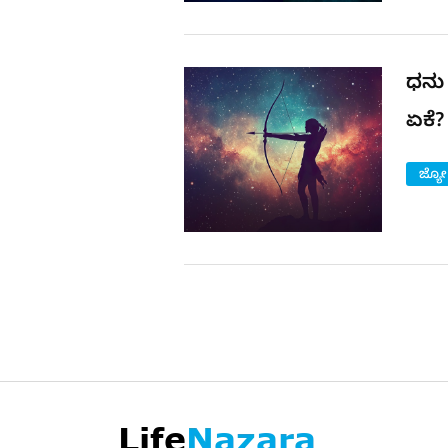
ಧನು 
ಏಕೆ
ಜ್ಯೋ