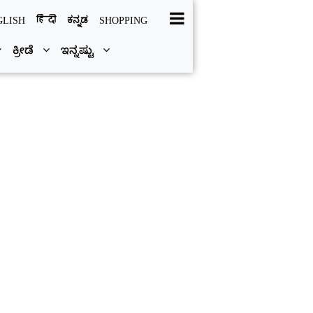
हिंदी
ಕನ್ನಡ
GLISH
SHOPPING
ಕ್ರೀಡೆ
ಇನ್ನಷ್ಟು