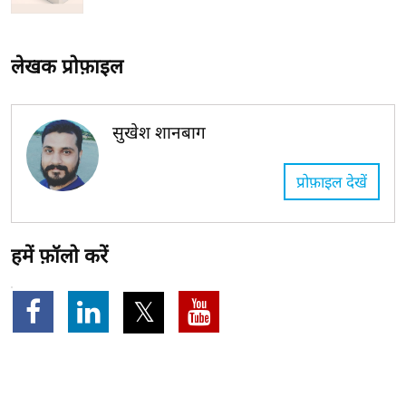
लेखक प्रोफ़ाइल
सुखेश शानबाग
प्रोफ़ाइल देखें
हमें फ़ॉलो करें